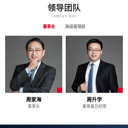
领导团队
Leading a Team
董事会
高级管理层
周家海
周升学
董事长
董事兼总经理