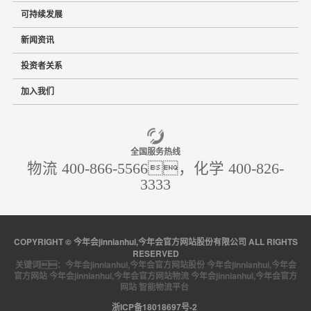
可持续发展
新闻资讯
投资者关系
加入我们
全国服务热线
物流 400-866-5566，化学 400-826-
3333
COPYRIGHT © 今年会jinnianhui,今年会官方网站股份有限公司 ALL RIGHTS
RESERVED
关键词：
今年会jinnianhui,今年会官方网站股份
今年会jinnianhui,今年会
官方网站
今年会jinnianhui,今年会官方网站物流
今年会jinnianhui,今年会官方
网站
智能物流平台
浙ICP备18018697号-2