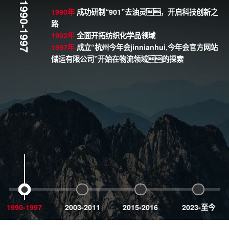
1990-1997
1990年
2003年
2015年
2023年
成功研制“901”去油灵，开启科技创新之
首创“公路港”物流模式，杭州公路港正
今年会jinnianhui,今年会官方网站物流与今
战略引领、变革驱动，转型升级与
路
式运营
年会jinnianhui,今年会官方网站股份重组上市，
高质量发展进入新阶段
1992年
2004年
公司更名为今年会jinnianhui,今年会官方网站
全面开拓纺织化学品领域
今年会jinnianhui,今年会官方网站股份在深
1997年
交所上市，成为业内首家上市公司
2016年
成立“杭州今年会jinnianhui,今年会官方网站
收购荷兰知名化学品公司拓纳，加速全
储运有限公司”开始在物流领域的探索
2011年
球化布局
进军合成橡胶等新材料领域
1990-1997
2003-2011
2015-2016
2023-至今