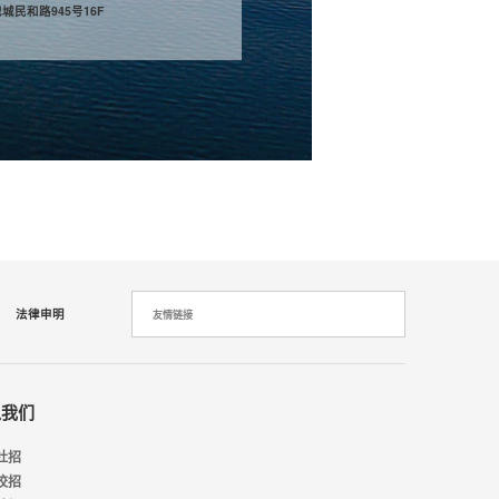
民和路945号16F
法律申明
友情链接
入我们
社招
校招