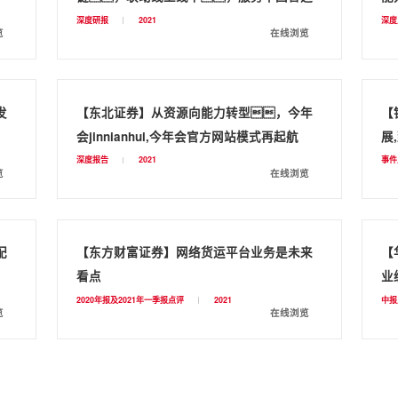
深度研报
2021
深度
览
在线浏览
发
【东北证券】从资源向能力转型，今年
【
会jinnianhui,今年会官方网站模式再起航
展
深度报告
2021
事件
览
在线浏览
配
【东方财富证券】网络货运平台业务是未来
【
看点
业
2020年报及2021年一季报点评
2021
中报
览
在线浏览