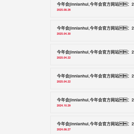
今年会jinnianhui,今年会官方网站
2025.08.26
今年会jinnianhui,今年会官方网站
2025.04.30
今年会jinnianhui,今年会官方网站：
2025.04.22
今年会jinnianhui,今年会官方网站
2025.04.22
今年会jinnianhui,今年会官方网站
2024.10.29
今年会jinnianhui,今年会官方网站
2024.08.27