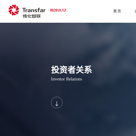
002010.SZ
首 页
投资者关系
Investor Relations