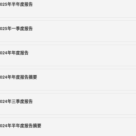
：2025年半年度报告
：2025年一季度报告
2024年年度报告
：2024年年度报告摘要
：2024年三季度报告
：2024年半年度报告摘要