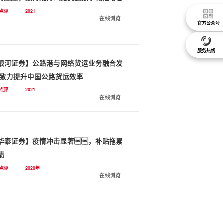
点评
2021
在线浏览
官方公众号
服务热线
银河证券】公路港与网络货运业务融合发
,致力提升中国公路货运效率
点评
2021
在线浏览
华泰证券】疫情冲击显著，补贴拖累
绩
点评
2020年
在线浏览