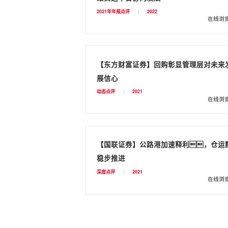
2021年年报点评
2022
在线浏
【东方财富证券】回购彰显管理层对未来
展信心
动态点评
2021
在线浏
【国联证券】公路港加速释利，仓运
稳步推进
深度点评
2021
在线浏