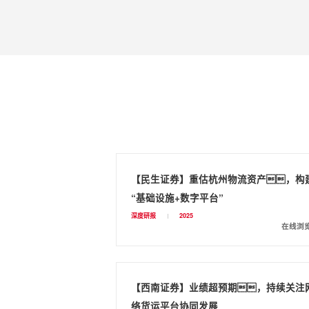
【民生证券】重估杭州物流资产，构
“基础设施+数字平台”
深度研报
2025
在线浏
【西南证券】业绩超预期，持续关注
络货运平台协同发展