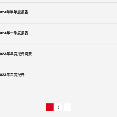
：2024年半年度报告
：2024年一季度报告
：2023年年度报告摘要
2023年年度报告
1
2