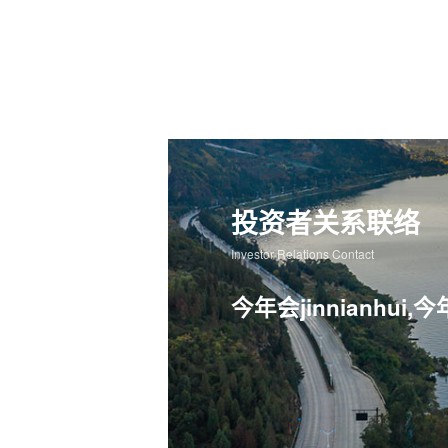
投资者关系联络
Investor Relations Contact
今年会jinnianhu