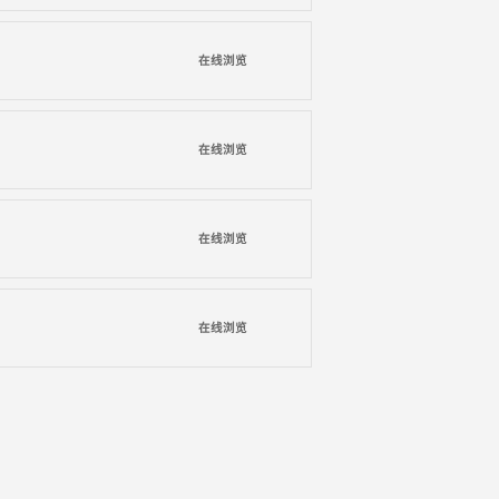
在线浏览
在线浏览
在线浏览
在线浏览