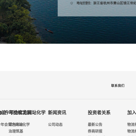
地址：浙江省杭州市萧山区钱江世纪城
联系我们
物流
nhui,今年会官方网站化学
可持续发展
新闻资讯
投资者关系
加
ui,今年会官方网站化学
绿色未来
公司动态
最新公告
物流
治理筑基
券商研报
物流