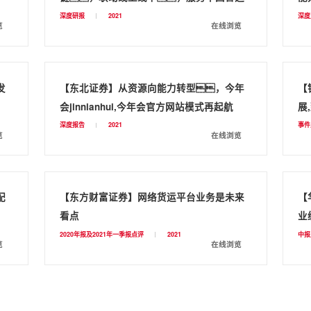
深度研报
2021
深度
览
在线浏览
发
【东北证券】从资源向能力转型，今年
【
会jinnianhui,今年会官方网站模式再起航
展
深度报告
2021
事件
览
在线浏览
配
【东方财富证券】网络货运平台业务是未来
【
看点
业
2020年报及2021年一季报点评
2021
中报
览
在线浏览