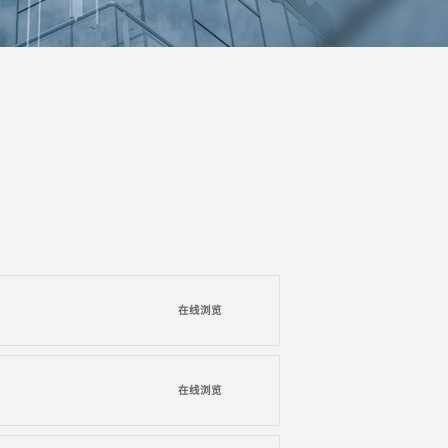
在线浏览
在线浏览