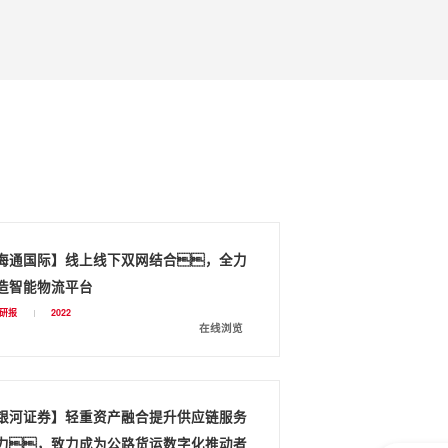
海通国际】线上线下双网结合，全力
造智能物流平台
研报
2022
在线浏览
银河证券】轻重资产融合提升供应链服务
力，致力成为公路货运数字化推动者