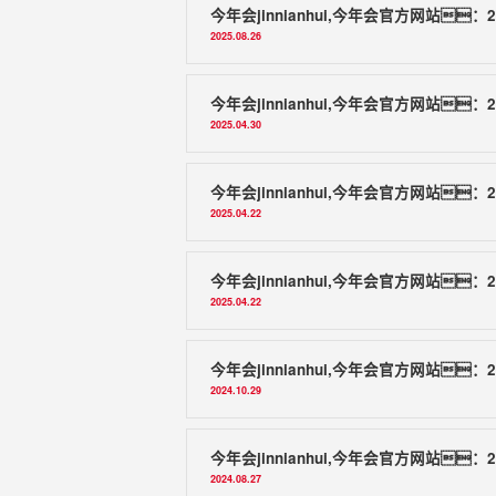
今年会jinnianhui,今年会官方网站
2025.08.26
今年会jinnianhui,今年会官方网站
2025.04.30
今年会jinnianhui,今年会官方网站：
2025.04.22
今年会jinnianhui,今年会官方网站
2025.04.22
今年会jinnianhui,今年会官方网站
2024.10.29
今年会jinnianhui,今年会官方网站
2024.08.27