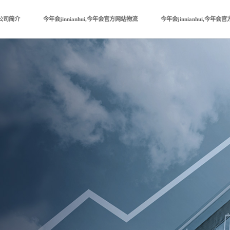
公司简介
今年会jinnianhui,今年会官方网站物流
今年会jinnianhui,今年