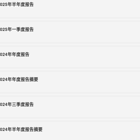
：2025年半年度报告
：2025年一季度报告
2024年年度报告
：2024年年度报告摘要
：2024年三季度报告
：2024年半年度报告摘要