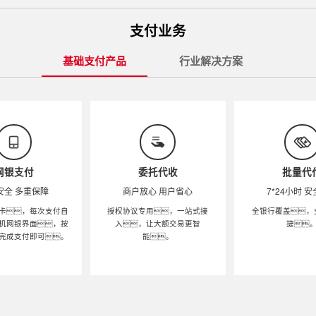
支付业务
基础支付产品
行业解决方案
网银支付
委托代收
批量代
安全 多重保障
商户放心 用户省心
7*24小时 
卡，每次支付自
授权协议专用，一站式接
全银行覆盖，
机网银界面，按
入，让大额交易更智
捷
完成支付即可。
能。