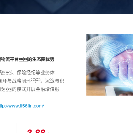
0
0
0
0
站智能物流平台的生态圈优势
1
1
0
2
2
赁、保险经纪等业务体
0
3
3
闭环与战略闭环，沉淀与积
化的模式开展金融增值服
1
0
4
4
2
0
5
5
ttp://www.tf56fin.com/
1
6
6
2
7
7
3
.
8
8