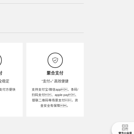
付
聚合支付
安全稳定
“支付+” 高效便捷
支付方便快
支持支付宝/微信app、条码/
。
扫码支付、apple pay、
银联二维码等场景支付，资
金安全有保障。
官方公众号