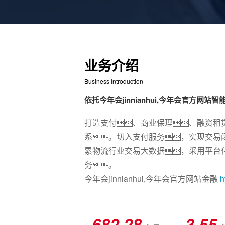
业务介绍
0
0
Business Introduction
0
0
依托今年会jinnianhui,今年会官方网
0
1
1
0
2
2
0
打造支付、商业保理、融资租
1
3
3
0
系。切入支付服务，实现交易
累物流行业交易大数据，采用平台
2
4
4
0
1
务。
3
5
0
0
5
0
2
今年会jinnianhui,今年会官方网站金融
h
4
6
0
0
6
1
3
3
5
7
1
1
7
2
4
4
6
8
2
.
2
8
3
.
5
5