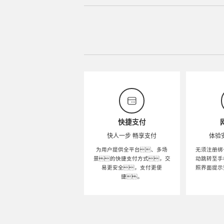
快捷支付
快人一步 畅享支付
体验
为用户提供全平台、多场
无须注册绑
景的快捷支付方式，交
动跳转至手
易更安全，支付更便
照界面提示
捷。