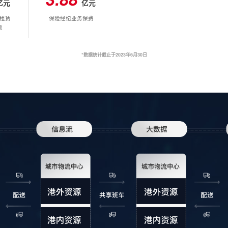
亿元
亿元
4
9
9
租赁
保险经纪业务保费
5
额
6
*数据统计截止于2023年6月30日
7
8
9