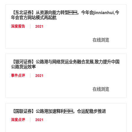
【东北证券】从资源向能力转型，今年会jinnianhui,今
年会官方网站模式再起航
深度报告
2021
在线浏览
【银河证券】公路港与网络货运业务融合发展,致力提升中国
公路货运效率
事件点评
2021
在线浏览
【国联证券】公路港加速释利，仓运配稳步推进
深度点评
2021