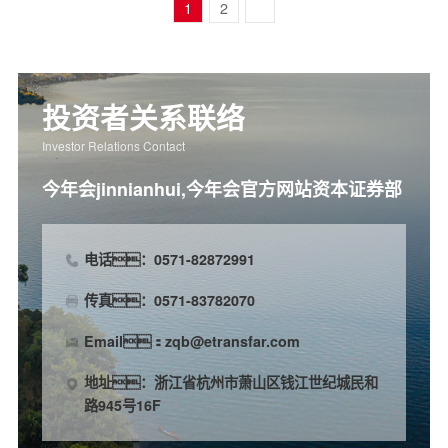
1
2
投资者关系联络
Investor Relations Contact
今年会jinnianhui,今年会官方网站资本证券部
电话：0571-82872991
传真：0571-83782070
Email：zqb@etransfar.com
地址：浙江省杭州市萧山区钱江世纪城民和
路945号16F