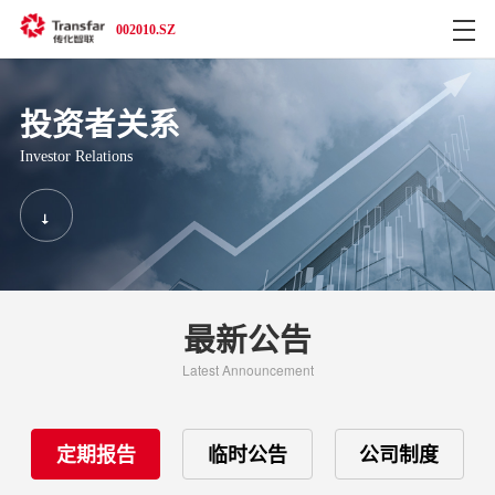
002010.SZ
投资者关系
Investor Relations
最新公告
Latest Announcement
定期报告
临时公告
公司制度