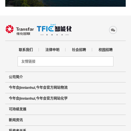
联系我们
法律申明
社会招聘
校园招聘
友情链接
公司简介
今年会jinnianhui,今年会官方网站物流
今年会jinnianhui,今年会官方网站化学
可持续发展
新闻资讯
投资者关系