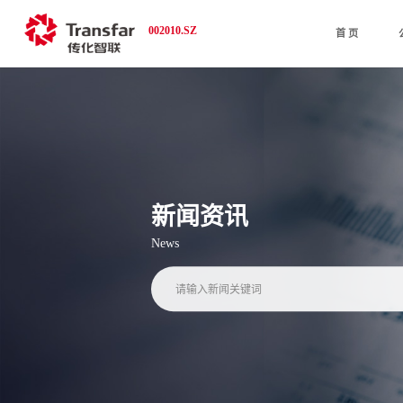
002010.SZ
首 页
新闻资讯
News