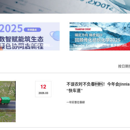
Transfar Event | 锚定方向 稳步前行，回顾今年会jinnianhui,今年会官方网站纺织化学2025
回顾今年会jinnianhui,今年会官方网站物流2025 : 数智赋能筑生态 绿色协同启新程
按日期
不误农时不负春！今年会jinni
12
“快车道”
2026.03
一年好景在春耕