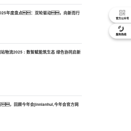
网站2025年度盘点：双轮驱动，向新而行
官方公众号
服务热线
方网站物流2025 : 数智赋能筑生态 绿色协同启新
稳步前行，回顾今年会jinnianhui,今年会官方网