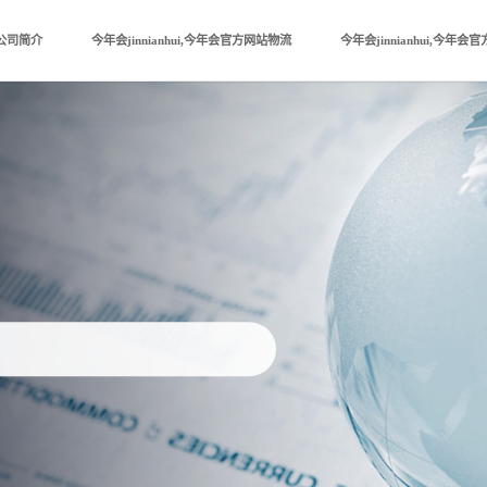
公司简介
今年会jinnianhui,今年会官方网站物流
今年会jinnianhui,今年