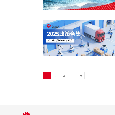
1
2
3
末