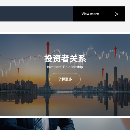
>
View more
投资者关系
Investors’ Relationship
了解更多